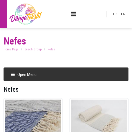
TR
EN
Nefes
Home Page
Beach Group
Nefes
Open Menu
Nefes