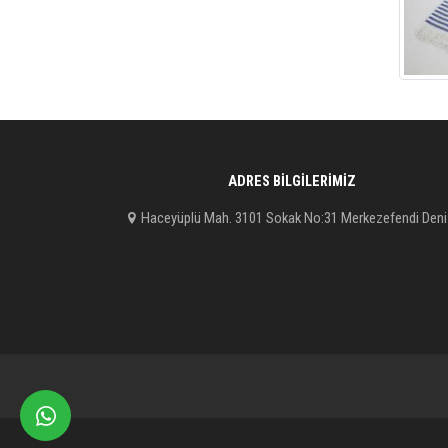
ADRES BILGILERIMIZ
Haceyüplü Mah. 3101 Sokak No:31 Merkezefendi Deni
whatsapp