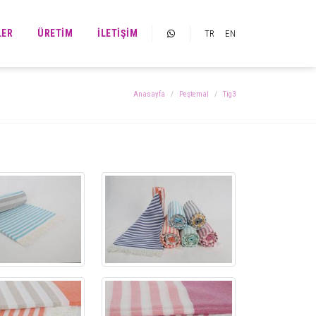
LER
ÜRETIM
İLETIŞIM
TR
EN
Anasayfa
Peştemal
Tig3