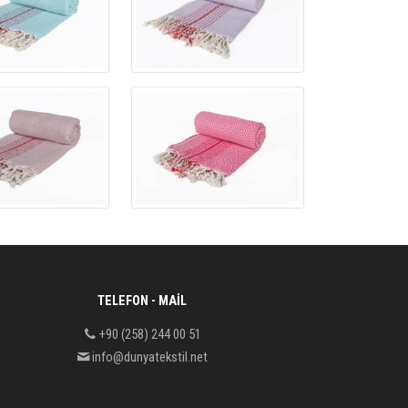
TELEFON - MAIL
+90 (258) 244 00 51
info@dunyatekstil.net