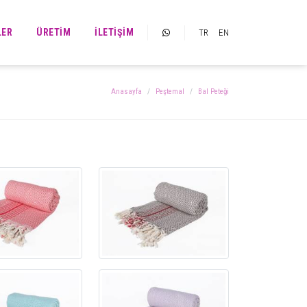
LER
ÜRETIM
İLETIŞIM
TR
EN
Anasayfa
Peştemal
Bal Peteği