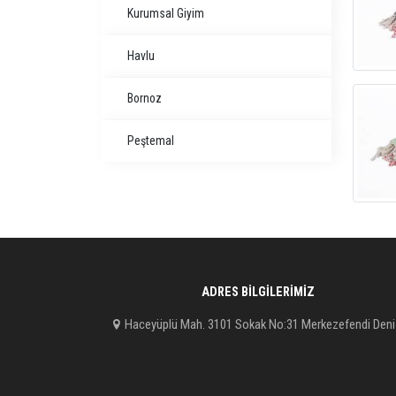
Kurumsal Giyim
Havlu
Bornoz
Peştemal
ADRES BILGILERIMIZ
Haceyüplü Mah. 3101 Sokak No:31 Merkezefendi Deni