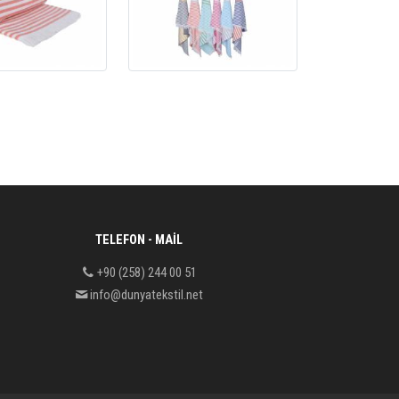
TELEFON - MAIL
+90 (258) 244 00 51
info@dunyatekstil.net