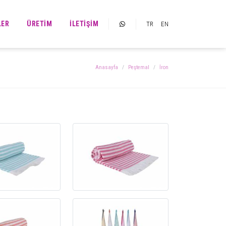
LER
ÜRETIM
İLETIŞIM
TR
EN
Anasayfa
Peştemal
İron